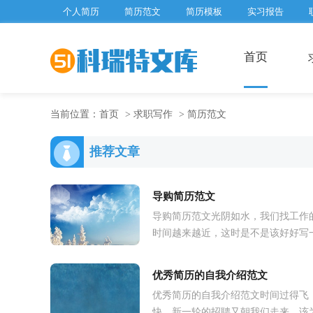
个人简历
简历范文
简历模板
实习报告
首页
当前位置：
首页
>
求职写作
>
简历范文
推荐文章
导购简历范文
导购简历范文光阴如水，我们找工作
时间越来越近，这时是不是该好好写
份简历了呢？写简历需要注意哪些问
呢？以下是小编帮大家整理的导购简
优秀简历的自我介绍范文
范...
优秀简历的自我介绍范文时间过得飞
快，新一轮的招聘又朝我们走来，该