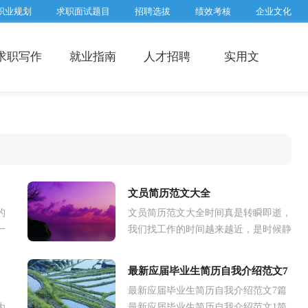
职业规划
求职面试题目
招聘选拔
绩效考核
企业文化
求职写作
就业指南
人才招聘
实用文
文员简历范文大全
的
文员简历范文大全时间真是转瞬即逝，
一
我们找工作的时间越来越近，是时候静
题
下心来写一份简历了哦。简历怎样写才
历
能让人满意呢？以下是小编为大家整
最新应届毕业生简历自我介绍范文7
理...
最新应届毕业生简历自我介绍范文7篇
篇
为
最新应届毕业生简历自我介绍范文1简