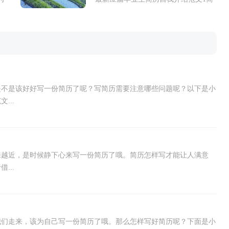
简
历自我介绍范文：真诚`自信`充满亲和
历
力的我相信一定会给公司带来不少冲...
是不是该好好写一份简历了呢？写简历需要注意哪些问题呢？以下是小
...
来越近，是时候静下心来写一份简历了哦。简历怎样写才能让人满意
...
我们走来，该为自己写一份简历了哦。那么怎样写好简历呢？下面是小