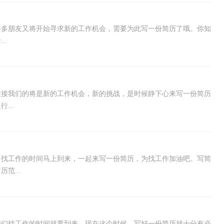
许多朋友又将开始寻求新的工作机会，需要为此写一份简历了哦。你知
..
迎接我们的将是新的工作机会，新的挑战，是时候静下心来写一份简历
...
，找工作的时间马上到来，一起来写一份简历，为找工作加油吧。写简
范...
我们找工作的时间就要到来，现在这个时候，写好一份简历就十分有必