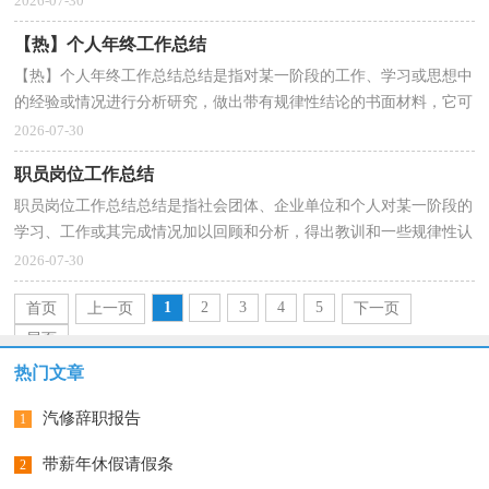
2026-07-30
【热】个人年终工作总结
【热】个人年终工作总结总结是指对某一阶段的工作、学习或思想中
的经验或情况进行分析研究，做出带有规律性结论的书面材料，它可
以帮助我们有寻找学习和工作中的规律，不如我们来...
2026-07-30
职员岗位工作总结
职员岗位工作总结总结是指社会团体、企业单位和个人对某一阶段的
学习、工作或其完成情况加以回顾和分析，得出教训和一些规律性认
识的一种书面材料，它可以有效锻炼我们的语言组...
2026-07-30
1
2
3
4
5
首页
上一页
下一页
尾页
热门文章
汽修辞职报告
1
带薪年休假请假条
2