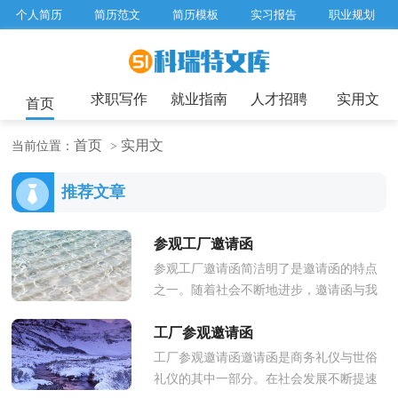
个人简历
简历范文
简历模板
实习报告
职业规划
求职面试题目
招聘选拔
绩效考核
企业文化
工作计划
工作总结
辞职报告
求职写作
就业指南
人才招聘
实用文
首页
首页
实用文
当前位置：
>
推荐文章
参观工厂邀请函
参观工厂邀请函简洁明了是邀请函的特点
之一。随着社会不断地进步，邀请函与我
们的关系越来越密切，拟起邀请函来就毫
工厂参观邀请函
无头绪？下面是小编收集整理的...
工厂参观邀请函邀请函是商务礼仪与世俗
礼仪的其中一部分。在社会发展不断提速