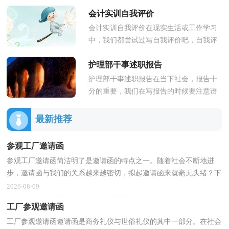
的今天，很多活动都需要使用邀请函，相
会计实训自我评价
信很多朋友都对拟邀请函感到...
会计实训自我评价在现实生活或工作学习
中，我们都尝试过写自我评价吧，自我评
价的功能首先表现为自我功能，它对人的
护理部干事述职报告
自我发展、自我完善、自我实现...
护理部干事述职报告在当下社会，报告十
分的重要，我们在写报告的时候要注意语
言要准确、简洁。写起报告来就毫无头
绪？下面是小编精心整理的护理部...
最新推荐
参观工厂邀请函
参观工厂邀请函简洁明了是邀请函的特点之一。随着社会不断地进
步，邀请函与我们的关系越来越密切，拟起邀请函来就毫无头绪？下
面是小编收集整理的参观工厂邀请函，希望对大家有所帮...
2026-08-09
工厂参观邀请函
工厂参观邀请函邀请函是商务礼仪与世俗礼仪的其中一部分。在社会