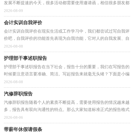
发展不断提速的今天，很多活动都需要使用邀请函，相信很多朋友都
对拟邀请函感到非常苦恼吧，以下是小编整理的工厂...
2026-08-09
会计实训自我评价
会计实训自我评价在现实生活或工作学习中，我们都尝试过写自我评
价吧，自我评价的功能首先表现为自我功能，它对人的自我发展、自
我完善、自我实现有着特殊的意义。写起自我评价来...
2026-08-08
护理部干事述职报告
护理部干事述职报告在当下社会，报告十分的重要，我们在写报告的
时候要注意语言要准确、简洁。写起报告来就毫无头绪？下面是小编
精心整理的护理部干事述职报告，仅供参考，希望能够帮...
2026-08-08
汽修辞职报告
汽修辞职报告随着个人的素质不断提高，需要使用报告的情况越来越
多，报告具有双向沟通性的特点。那么大家知道标准正式的报告格式
吗？下面是小编为大家整理的汽修辞职报告，仅供参考...
2026-08-06
带薪年休假请假条