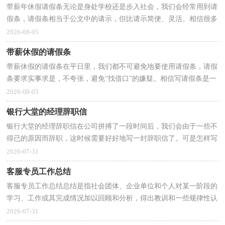
带薪年休假请假条无论是身处学校还是步入社会，我们会经常用到请
假条，请假条相当于公文中的请示，但比请示简便、灵活。相信很多
朋友都对写请假条感到非常苦恼吧，以下是小编精心整...
2026-08-05
带薪休假的请假条
带薪休假的请假条在平日里，我们都不可避免地要使用请假条，请假
条要求实事求是，不夸张，避免“找借口”的嫌疑。相信写请假条是一
个让许多人都头痛的问题，下面是小编帮大家整理的带...
2026-08-05
银行大堂的经理辞职信
银行大堂的经理辞职信在公司拼搏了一段时间后，我们会由于一些不
得已的原因而辞职，这时候需要好好地写一封辞职信了。可是怎样写
出合乎规范的辞职信呢？下面是小编帮大家整理的银...
2026-07-31
客服专员工作总结
客服专员工作总结总结是指社会团体、企业单位和个人对某一阶段的
学习、工作或其完成情况加以回顾和分析，得出教训和一些规律性认
识的一种书面材料，它在我们的学习、工作中起到...
2026-07-31