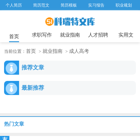
个人简历
简历范文
简历模板
实习报告
职业规划
求职面试题目
招聘选拔
绩效考核
企业文化
工作计划
工作总结
辞职报告
求职写作
就业指南
人才招聘
实用文
首页
首页
就业指南
成人高考
当前位置：
>
>
推荐文章
最新推荐
热门文章
友