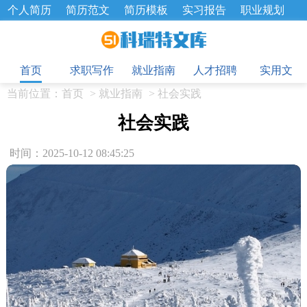
个人简历
简历范文
简历模板
实习报告
职业规划
求职面试题
招聘选拔
绩效考核
企业文化
工作计划
目
工作总结
辞职报告
首页
求职写作
就业指南
人才招聘
实用文
当前位置：
首页
>
就业指南
>
社会实践
社会实践
时间：2025-10-12 08:45:25