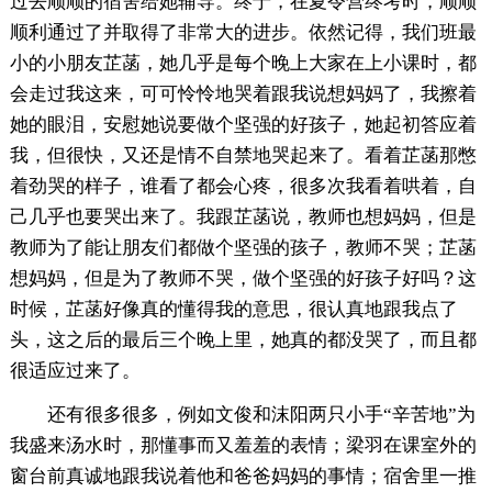
过去顺顺的宿舍给她辅导。终于，在夏令营终考时，顺顺
顺利通过了并取得了非常大的进步。依然记得，我们班最
小的小朋友芷菡，她几乎是每个晚上大家在上小课时，都
会走过我这来，可可怜怜地哭着跟我说想妈妈了，我擦着
她的眼泪，安慰她说要做个坚强的好孩子，她起初答应着
我，但很快，又还是情不自禁地哭起来了。看着芷菡那憋
着劲哭的样子，谁看了都会心疼，很多次我看着哄着，自
己几乎也要哭出来了。我跟芷菡说，教师也想妈妈，但是
教师为了能让朋友们都做个坚强的孩子，教师不哭；芷菡
想妈妈，但是为了教师不哭，做个坚强的好孩子好吗？这
时候，芷菡好像真的懂得我的意思，很认真地跟我点了
头，这之后的最后三个晚上里，她真的都没哭了，而且都
很适应过来了。
还有很多很多，例如文俊和沫阳两只小手“辛苦地”为
我盛来汤水时，那懂事而又羞羞的表情；梁羽在课室外的
窗台前真诚地跟我说着他和爸爸妈妈的事情；宿舍里一推