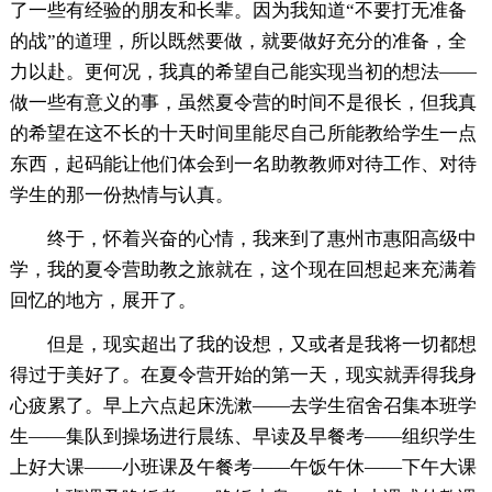
了一些有经验的朋友和长辈。因为我知道“不要打无准备
的战”的道理，所以既然要做，就要做好充分的准备，全
力以赴。更何况，我真的希望自己能实现当初的想法——
做一些有意义的事，虽然夏令营的时间不是很长，但我真
的希望在这不长的十天时间里能尽自己所能教给学生一点
东西，起码能让他们体会到一名助教教师对待工作、对待
学生的那一份热情与认真。
终于，怀着兴奋的心情，我来到了惠州市惠阳高级中
学，我的夏令营助教之旅就在，这个现在回想起来充满着
回忆的地方，展开了。
但是，现实超出了我的设想，又或者是我将一切都想
得过于美好了。在夏令营开始的第一天，现实就弄得我身
心疲累了。早上六点起床洗漱——去学生宿舍召集本班学
生——集队到操场进行晨练、早读及早餐考——组织学生
上好大课——小班课及午餐考——午饭午休——下午大课