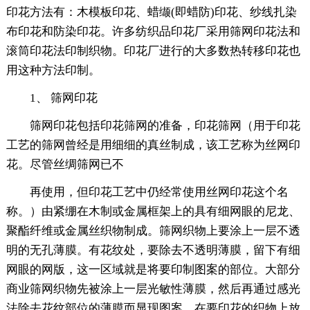
印花方法有：木模板印花、蜡缬(即蜡防)印花、纱线扎染
布印花和防染印花。许多纺织品印花厂采用筛网印花法和
滚筒印花法印制织物。印花厂进行的大多数热转移印花也
用这种方法印制。
1、 筛网印花
筛网印花包括印花筛网的准备，印花筛网（用于印花
工艺的筛网曾经是用细细的真丝制成，该工艺称为丝网印
花。尽管丝绸筛网已不
再使用，但印花工艺中仍经常使用丝网印花这个名
称。）由紧绷在木制或金属框架上的具有细网眼的尼龙、
聚酯纤维或金属丝织物制成。筛网织物上要涂上一层不透
明的无孔薄膜。有花纹处，要除去不透明薄膜，留下有细
网眼的网版，这一区域就是将要印制图案的部位。大部分
商业筛网织物先被涂上一层光敏性薄膜，然后再通过感光
法除去花纹部位的薄膜而显现图案。在要印花的织物上放