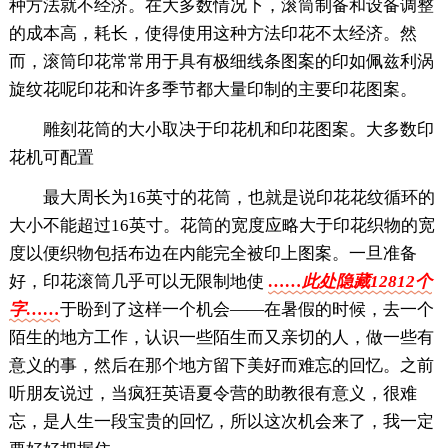
种方法就不经济。在大多数情况下，滚筒制备和设备调整
的成本高，耗长，使得使用这种方法印花不太经济。然
而，滚筒印花常常用于具有极细线条图案的印如佩兹利涡
旋纹花呢印花和许多季节都大量印制的主要印花图案。
雕刻花筒的大小取决于印花机和印花图案。大多数印
花机可配置
最大周长为16英寸的花筒，也就是说印花花纹循环的
大小不能超过16英寸。花筒的宽度应略大于印花织物的宽
度以便织物包括布边在内能完全被印上图案。一旦准备
好，印花滚筒几乎可以无限制地使
……此处隐藏12812个
字……
于盼到了这样一个机会——在暑假的时候，去一个
陌生的地方工作，认识一些陌生而又亲切的人，做一些有
意义的事，然后在那个地方留下美好而难忘的回忆。之前
听朋友说过，当疯狂英语夏令营的助教很有意义，很难
忘，是人生一段宝贵的回忆，所以这次机会来了，我一定