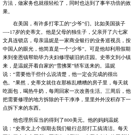
方法，做家务也就很轻松了，同时也达到了事半功倍的效
果。
在美国，有许多打零工的“少爷”们。比如美国孩子
—-17岁的史蒂文。他是父母的独生子，父亲开了六七家
文具连锁店，母亲温妮是一家商业银行的业务巡视员，按
中国人的眼光，他简直是一个“少爷”。可是他却利用假期
来到奎恩镇帮助毕力夫妇修理破旧的庄园。史蒂文到小镇
来，是温妮开着自家的“雪拂莱”轿车送来的。温妮
说：“需要他干些什么说清楚，他一定会完成的很出
色。”果然，史蒂文就住在那栋乱糟糟的房子里，每天就
吃面包，喝热牛奶，每周回家一次改善生活。三周后，他
把需要修理的地方拆除的干干净净，里里外外没积存下一
点拆下来的东西。
他也理所应当的得到了800美元。他的妈妈温妮
说：“史蒂文上个假期去我们银行总部打工搞清洁。每天