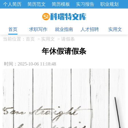
个人简历
简历范文
简历模板
实习报告
职业规划
求职面试题
招聘选拔
绩效考核
企业文化
工作计划
目
工作总结
辞职报告
首页
求职写作
就业指南
人才招聘
实用文
当前位置：
首页
>
实用文
>
请假条
年休假请假条
时间：2025-10-06 11:18:48