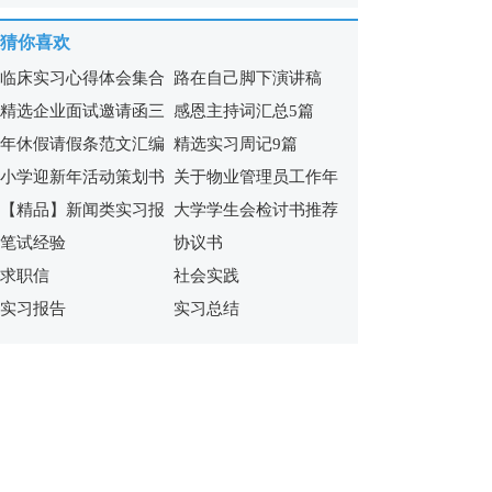
猜你喜欢
临床实习心得体会集合
路在自己脚下演讲稿
精选企业面试邀请函三
感恩主持词汇总5篇
7篇
年休假请假条范文汇编
精选实习周记9篇
篇
小学迎新年活动策划书
关于物业管理员工作年
10篇
【精品】新闻类实习报
大学学生会检讨书推荐
终总结4篇
笔试经验
协议书
告四篇
求职信
社会实践
实习报告
实习总结