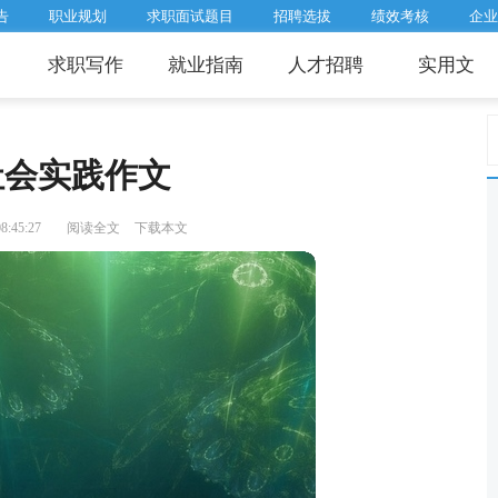
告
职业规划
求职面试题目
招聘选拔
绩效考核
企业
求职写作
就业指南
人才招聘
实用文
社会实践作文
:45:27
阅读全文
下载本文