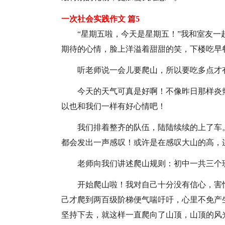
一次社会实践作文 篇5
“星期五啦，今天是星期五！”我和室友
期待的心情，脸上洋溢着甜甜的笑，下楼吃早
听老师说一会儿要爬山，所以要吃多点才
今天的天气可真是好啊！不像昨日那样炎
以也和我们一样有好心情吧！
我们排着整齐的队伍，陆陆续续的上了车
都会发出一声感叹！或许是在感叹大山的高，
老师向我们讲述爬山规则：初中一共三个
开始爬山啦！我对自己十分没有信心，害
己才爬到两百级阶梯便气喘吁吁，心里不免产
坚持下去，就这样一直爬向了山顶，山顶的风