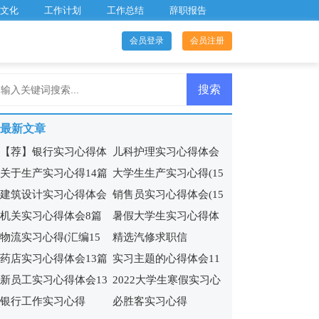
文化
工作计划
工作总结
辞职报告
会员登录
会员注册
最新文章
【荐】银行实习心得体
儿科护理实习心得体会
关于生产实习心得14篇
大学生生产实习心得(15
会
6篇
建筑设计实习心得体会
销售员实习心得体会(15
篇)
机关实习心得体会8篇
暑假大学生实习心得体
合集9篇
篇)
物流实习心得(汇编15
精选汽修求职信
会15篇
药店实习心得体会13篇
实习主题的心得体会11
篇)
新员工实习心得体会13
2022大学生寒假实习心
篇
银行工作实习心得
必胜客实习心得
篇
得15篇