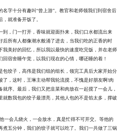
的名字十分有趣叫“曾上游”。教官和老师领我们到宿舍后
后，就准备开饭了。
一到，门一打开，香味就迎面扑来，我们口水都流出来
好后所有人都像潮水般涌了进去，当我们吃的正香的时
下我美好的回忆，所以我以最快的速度吃完饭，并在老师
们回宿舍睡午觉，以我们现在的心情，哪还睡的着！
是包饺子，高伟是我们组的组长，领完工具后大家开始分
酸了，这时，王琳主动帮我轮流搅，不愧是好朋友啊!肉
备就序。最后，我们又把韭菜和肉放在一起搅了一会儿，
里就数我包的饺子最漂亮，其他人包的不是馅太多，撑破
,他一会儿烧火，一会放水，真是忙得不可开交。等他的
再煮五分钟，我们的饺子就可以吃了。我们一共做了三锅