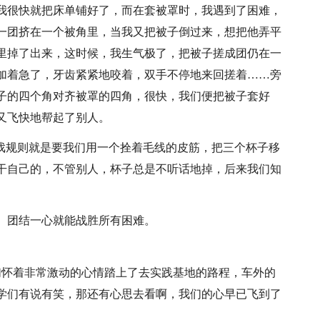
我很快就把床单铺好了，而在套被罩时，我遇到了困难，
一团挤在一个被角里，当我又把被子倒过来，想把他弄平
里掉了出来，这时候，我生气极了，把被子搓成团仍在一
加着急了，牙齿紧紧地咬着，双手不停地来回搓着……旁
子的四个角对齐被罩的四角，很快，我们便把被子套好
又飞快地帮起了别人。
游戏规则就是要我们用一个拴着毛线的皮筋，把三个杯子移
干自己的，不管别人，杯子总是不听话地掉，后来我们知
、团结一心就能战胜所有困难。
们怀着非常激动的心情踏上了去实践基地的路程，车外的
学们有说有笑，那还有心思去看啊，我们的心早已飞到了