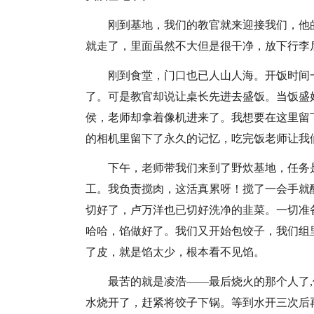
刚到基地，我们的教官就来迎接我们，他
就走了，里面虽然不大但是很干净，放下行李
刚到食堂，门口也已人山人海。开饭时间
了。可是教官却说让桌长先进去盛饭。当饭盛
侯，老师却拿着像机进来了。我想要在这里留
的相机里留下了永久的记忆，吃完饭老师让我
下午，老师带我们来到了野炊基地，任务
工。我负责搅肉，这活真累呀！搅了一会手就
切好了，卢万洋也已切好洗净的韭菜。一切准
哈哈，馅做好了。我们又开始包饺子，我们组
了皮，就是馅太少，根本看不见馅。
最苦的就是凌浩——最后烧火的那个人了
水烧开了，赶紧将饺子下锅。等到水开三次后