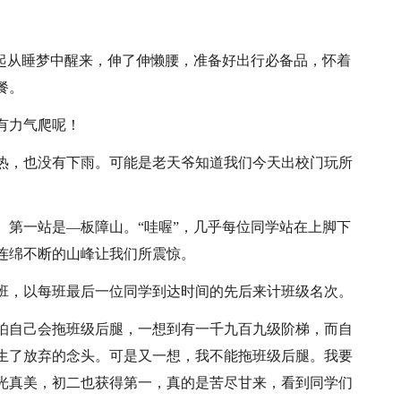
一起从睡梦中醒来，伸了伸懒腰，准备好出行必备品，怀着
餐。
有力气爬呢！
热，也没有下雨。可能是老天爷知道我们今天出校门玩所
。第一站是—板障山。“哇喔”，几乎每位同学站在上脚下
连绵不断的山峰让我们所震惊。
班，以每班最后一位同学到达时间的先后来计班级名次。
怕自己会拖班级后腿，一想到有一千九百九级阶梯，而自
生了放弃的念头。可是又一想，我不能拖班级后腿。我要
光真美，初二也获得第一，真的是苦尽甘来，看到同学们