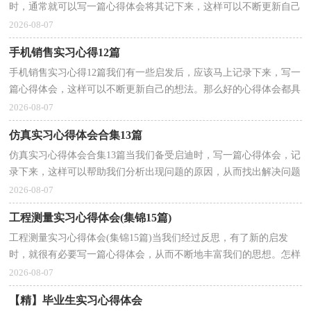
时，通常就可以写一篇心得体会将其记下来，这样可以不断更新自己
的想法。应该怎么写才合适呢？下面是小编收集整理的...
2026-08-07
手机销售实习心得12篇
手机销售实习心得12篇我们有一些启发后，应该马上记录下来，写一
篇心得体会，这样可以不断更新自己的想法。那么好的心得体会都具
备一些什么特点呢？下面是小编精心整理的手机销售实...
2026-08-07
仿真实习心得体会合集13篇
仿真实习心得体会合集13篇当我们备受启迪时，写一篇心得体会，记
录下来，这样可以帮助我们分析出现问题的原因，从而找出解决问题
的办法。那么好的心得体会都具备一些什么特点呢？下面...
2026-08-07
工程测量实习心得体会(集锦15篇)
工程测量实习心得体会(集锦15篇)当我们经过反思，有了新的启发
时，就很有必要写一篇心得体会，从而不断地丰富我们的思想。怎样
写好心得体会呢？以下是小编收集整理的工程测量实习心...
2026-08-07
【精】毕业生实习心得体会