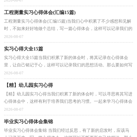
2026-08-07
工程测量实习心得体会(汇编15篇)
工程测量实习心得体会(汇编15篇)当我们心中积累了不少感想和见解
时，不如来好好地做个总结，写一篇心得体会，这样可以记录我们的
思想活动。怎样写好心得体会呢？下面是小编整理的工...
2026-08-07
实习心得大全15篇
实习心得大全15篇当我们积累了新的体会时，将其记录在心得体会
里，让自己铭记于心，这样可以记录我们的思想活动。那么要如何写
呢？下面是小编为大家整理的实习心得大全，欢迎阅读与收...
2026-08-07
【精】幼儿园实习心得
【精】幼儿园实习心得当我们积累了新的体会时，可以寻思将其写进
心得体会中，这样有利于培养我们思考的习惯。一起来学习心得体会
是如何写的吧，以下是小编整理的幼儿园实习心得，欢...
2026-08-07
毕业实习心得体会集锦
毕业实习心得体会集锦 当我们经过反思，有了新的启发时，应该马