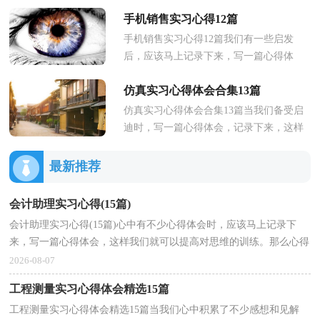
写一篇心得体会将其记下来，这样可以不
手机销售实习心得12篇
断更新自己的想法。应该怎么...
手机销售实习心得12篇我们有一些启发
后，应该马上记录下来，写一篇心得体
会，这样可以不断更新自己的想法。那么
仿真实习心得体会合集13篇
好的心得体会都具备一些什么特点呢...
仿真实习心得体会合集13篇当我们备受启
迪时，写一篇心得体会，记录下来，这样
可以帮助我们分析出现问题的原因，从而
找出解决问题的办法。那么好的心...
最新推荐
会计助理实习心得(15篇)
会计助理实习心得(15篇)心中有不少心得体会时，应该马上记录下
来，写一篇心得体会，这样我们就可以提高对思维的训练。那么心得
体会怎么写才恰当呢？以下是小编收集整理的会计助理实...
2026-08-07
工程测量实习心得体会精选15篇
工程测量实习心得体会精选15篇当我们心中积累了不少感想和见解