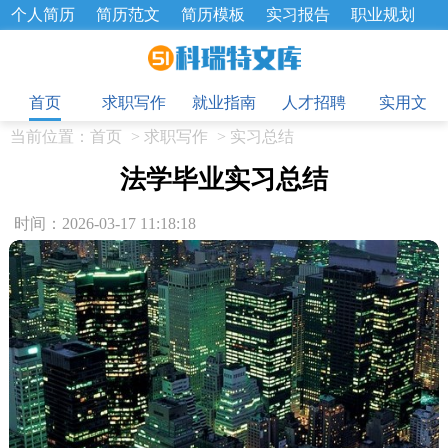
个人简历
简历范文
简历模板
实习报告
职业规划
求职面试题
招聘选拔
绩效考核
企业文化
工作计划
目
工作总结
辞职报告
首页
求职写作
就业指南
人才招聘
实用文
当前位置：
首页
>
求职写作
>
实习总结
法学毕业实习总结
时间：2026-03-17 11:18:18