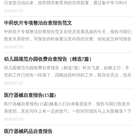
日攻坚活动以来，按照我市教育局的安排部署，通过集中学习和讨
论，我认真地学习了“双优化”整治百日攻坚活的...
2026-07-25
中药饮片专项整治自查报告范文
中药饮片专项整治自查报告范文在经济发展迅速的今天，报告与我们
愈发关系密切，写报告的时候要注意内容的完整。你知道怎样写报告
才能写的好吗？下面是小编帮大家整理的中药饮片专...
2026-07-25
幼儿园规范办园收费自查报告（精选7篇）
幼儿园规范办园收费自查报告（精选7篇）时光飞逝，如梭之日，辛
苦的工作已经告一段落了，回顾这段时间的工作，既存在亮点，也存
在不足，我想这个时候，你需要写一份自查报告了。你还在为写自...
2026-07-21
医疗器械自查报告(15篇)
医疗器械自查报告(15篇)随着人们自身素质提升，报告与我们愈发关
系密切，其在写作上有一定的技巧。一听到写报告马上头昏脑涨？下
面是小编帮大家整理的医疗器械自查报告，欢迎大家分...
2026-07-20
医疗器械药品自查报告