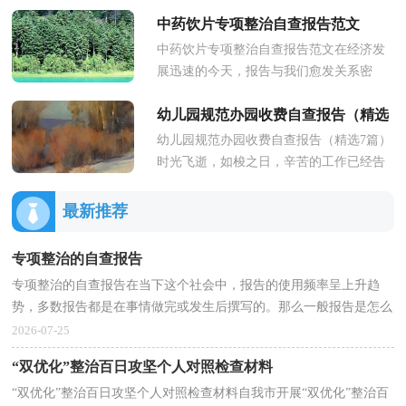
来，按照我市教育局的安排部署，通过集
中药饮片专项整治自查报告范文
中学习和讨论，我认真地学...
中药饮片专项整治自查报告范文在经济发
展迅速的今天，报告与我们愈发关系密
切，写报告的时候要注意内容的完整。你
幼儿园规范办园收费自查报告（精选
知道怎样写报告才能写的好吗？下...
幼儿园规范办园收费自查报告（精选7篇）
7篇）
时光飞逝，如梭之日，辛苦的工作已经告
一段落了，回顾这段时间的工作，既存在
亮点，也存在不足，我想这个时候，你需
最新推荐
要...
专项整治的自查报告
专项整治的自查报告在当下这个社会中，报告的使用频率呈上升趋
势，多数报告都是在事情做完或发生后撰写的。那么一般报告是怎么
写的呢？下面是小编为大家收集的专项整治的自查报告...
2026-07-25
“双优化”整治百日攻坚个人对照检查材料
“双优化”整治百日攻坚个人对照检查材料自我市开展“双优化”整治百