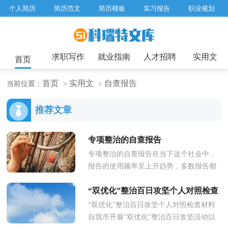
个人简历
简历范文
简历模板
实习报告
职业规划
求职面试题目
招聘选拔
绩效考核
企业文化
工作计划
工作总结
辞职报告
求职写作
就业指南
人才招聘
实用文
首页
首页
实用文
自查报告
当前位置：
>
>
推荐文章
专项整治的自查报告
专项整治的自查报告在当下这个社会中，
报告的使用频率呈上升趋势，多数报告都
是在事情做完或发生后撰写的。那么一般
“双优化”整治百日攻坚个人对照检查
报告是怎么写的呢？下面是小编...
“双优化”整治百日攻坚个人对照检查材料
材料
自我市开展“双优化”整治百日攻坚活动以