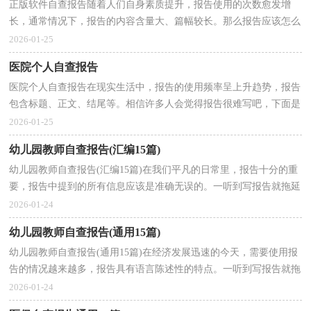
正版软件自查报告随着人们自身素质提升，报告使用的次数愈发增
长，通常情况下，报告的内容含量大、篇幅较长。那么报告应该怎么
写才合适呢？以下是小编精心整理的正版软件自查报告，希...
2026-01-25
医院个人自查报告
医院个人自查报告在现实生活中，报告的使用频率呈上升趋势，报告
包含标题、正文、结尾等。相信许多人会觉得报告很难写吧，下面是
小编收集整理的医院个人自查报告，希望能够帮助到大...
2026-01-25
幼儿园教师自查报告(汇编15篇)
幼儿园教师自查报告(汇编15篇)在我们平凡的日常里，报告十分的重
要，报告中提到的所有信息应该是准确无误的。一听到写报告就拖延
症懒癌齐复发？以下是小编帮大家整理的幼儿园教师...
2026-01-24
幼儿园教师自查报告(通用15篇)
幼儿园教师自查报告(通用15篇)在经济发展迅速的今天，需要使用报
告的情况越来越多，报告具有语言陈述性的特点。一听到写报告就拖
延症懒癌齐复发？下面是小编帮大家整理的幼儿园教...
2026-01-24