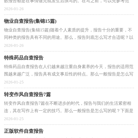
数报告都是在事情做完或发生后撰写的。在写之前，可以先参考范
文，以下是小编帮大家整理的医疗器械年度自查报告，希望...
2026-01-26
物业自查报告(集锦15篇)
物业自查报告(集锦15篇)随着个人素质的提升，报告十分的重要，不
同种类的报告具有不同的用途。那么，报告到底怎么写才合适呢？以
下是小编为大家整理的物业自查报告，欢迎大家分享。物...
2026-01-26
特殊药品自查报告
特殊药品自查报告在人们越来越注重自身素养的今天，报告的适用范
围越来越广泛，报告具有成文事后性的特点。那么一般报告是怎么写
的呢？以下是小编帮大家整理的特殊药品自查报告，供...
2026-01-25
转变作风自查报告7篇
转变作风自查报告7篇在不断进步的时代，报告与我们的生活紧密相
连，其在写作上有一定的技巧。那么一般报告是怎么写的呢？下面是
小编帮大家整理的转变作风自查报告，供大家参考借鉴，...
2026-01-25
正版软件自查报告