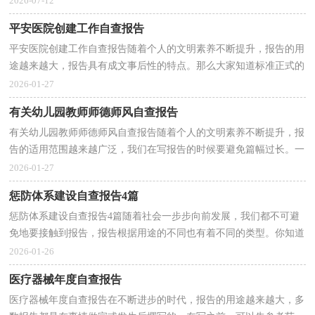
2026-07-12
平安医院创建工作自查报告
平安医院创建工作自查报告随着个人的文明素养不断提升，报告的用
途越来越大，报告具有成文事后性的特点。那么大家知道标准正式的
报告格式吗？以下是小编精心整理的平安医院创建工...
2026-01-27
有关幼儿园教师师德师风自查报告
有关幼儿园教师师德师风自查报告随着个人的文明素养不断提升，报
告的适用范围越来越广泛，我们在写报告的时候要避免篇幅过长。一
听到写报告就拖延症懒癌齐复发？下面是小编为大家...
2026-01-27
惩防体系建设自查报告4篇
惩防体系建设自查报告4篇随着社会一步步向前发展，我们都不可避
免地要接触到报告，报告根据用途的不同也有着不同的类型。你知道
怎样写报告才能写的好吗？下面是小编为大家收集的...
2026-01-26
医疗器械年度自查报告
医疗器械年度自查报告在不断进步的时代，报告的用途越来越大，多