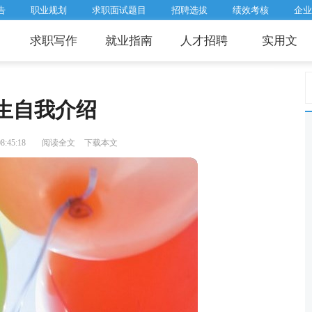
告
职业规划
求职面试题目
招聘选拔
绩效考核
企业
求职写作
就业指南
人才招聘
实用文
生自我介绍
:45:18
阅读全文
下载本文