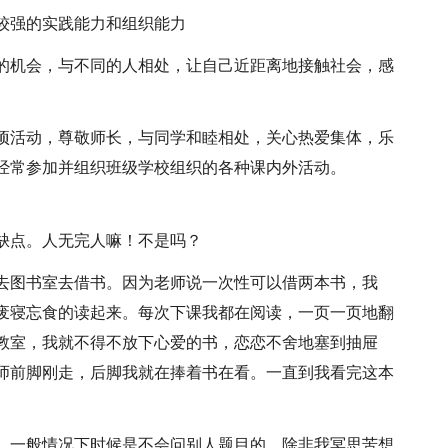
较强的实践能力和组织能力
的机会，与不同的人相处，让自己近距离地接触社会，感
项活动，尊敬师长，与同学和睦相处，关心热爱集体，乐
经常参加并组织班级学校组织的各种课内外活动。
缺点。人无完人嘛！不是吗？
去图书室去借书。因为老师说一次性可以借两本书，我
废寝忘食的读起来。每次下课我都在阅读，一页一页地翻
教室，我就不得不放下心爱的书，恋恋不舍地塞到抽屉
师前脚刚走，后脚我就在捧着书在看。一直到我看完这本
，一般情况下时候是不会问别人题目的。除非我冥思苦想