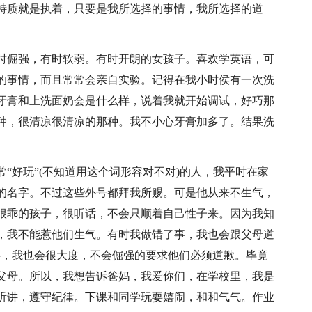
特质就是执着，只要是我所选择的事情，我所选择的道
时倔强，有时软弱。有时开朗的女孩子。喜欢学英语，可
的事情，而且常常会亲自实验。记得在我小时侯有一次洗
牙膏和上洗面奶会是什么样，说着我就开始调试，好巧那
种，很清凉很清凉的那种。我不小心牙膏加多了。结果洗
“好玩”(不知道用这个词形容对不对)的人，我平时在家
的名字。不过这些外号都拜我所赐。可是他从来不生气，
很乖的孩子，很听话，不会只顺着自己性子来。因为我知
，我不能惹他们生气。有时我做错了事，我也会跟父母道
事，我也会很大度，不会倔强的要求他们必须道歉。毕竟
父母。所以，我想告诉爸妈，我爱你们，在学校里，我是
听讲，遵守纪律。下课和同学玩耍嬉闹，和和气气。作业