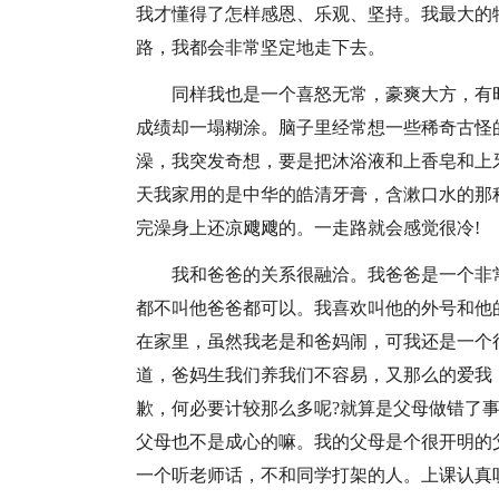
我才懂得了怎样感恩、乐观、坚持。我最大的
路，我都会非常坚定地走下去。
同样我也是一个喜怒无常，豪爽大方，有
成绩却一塌糊涂。脑子里经常想一些稀奇古怪
澡，我突发奇想，要是把沐浴液和上香皂和上
天我家用的是中华的皓清牙膏，含漱口水的那
完澡身上还凉飕飕的。一走路就会感觉很冷!
我和爸爸的关系很融洽。我爸爸是一个非常
都不叫他爸爸都可以。我喜欢叫他的外号和他
在家里，虽然我老是和爸妈闹，可我还是一个
道，爸妈生我们养我们不容易，又那么的爱我
歉，何必要计较那么多呢?就算是父母做错了
父母也不是成心的嘛。我的父母是个很开明的
一个听老师话，不和同学打架的人。上课认真