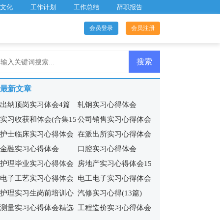
文化
工作计划
工作总结
辞职报告
会员登录
会员注册
最新文章
出纳顶岗实习体会4篇
轧钢实习心得体会
实习收获和体会(合集15
公司销售实习心得体会
护士临床实习心得体会
在派出所实习心得体会
篇)
15篇
金融实习心得体会
口腔实习心得体会
9篇
护理毕业实习心得体会
房地产实习心得体会15
电子工艺实习心得体会
电工电子实习心得体会
15篇
篇
护理实习生岗前培训心
汽修实习心得(13篇)
(集合11篇)
13篇
测量实习心得体会精选
工程造价实习心得体会
得体会5篇