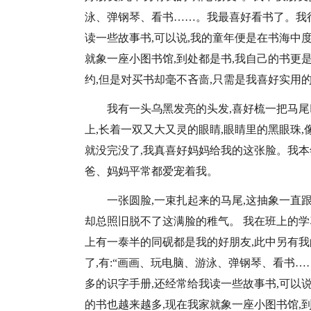
泳、弹钢琴、看书……。我最喜好看书了。我很
读一些故事书,可以说,我的童年便是在书海中
就象一座小图书馆,到处都是书,我自己的书更
约,但是对买书却毫不吝啬,只需是我喜好实用
我有一头乌黑发亮的头发,喜好梳一把马尾
上,长着一双又大又灵的眼睛,眼睛里的黑眼珠,
就没完没了,我真喜好妈妈给我的这张脸。我本年
爸、妈妈平常都爱宠着我。
一张圆脸,一束扎起来的马尾,这抽象一直
却总照旧脱不了这满脸的稚气。 我在班上的学
上有一泰半的同砚都是我的好朋友,此中另有我
了,有:“画画、玩电脑、游泳、弹钢琴、看书
多的识字手册,还经常给我读一些故事书,可以
的书也越来越多,现在我家就象一座小图书馆,