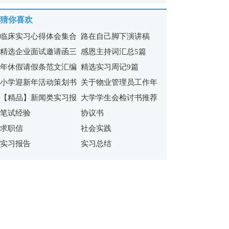
15篇
合集15篇
猜你喜欢
临床实习心得体会集合
路在自己脚下演讲稿
精选企业面试邀请函三
感恩主持词汇总5篇
7篇
年休假请假条范文汇编
精选实习周记9篇
篇
小学迎新年活动策划书
关于物业管理员工作年
10篇
【精品】新闻类实习报
大学学生会检讨书推荐
终总结4篇
笔试经验
协议书
告四篇
求职信
社会实践
实习报告
实习总结