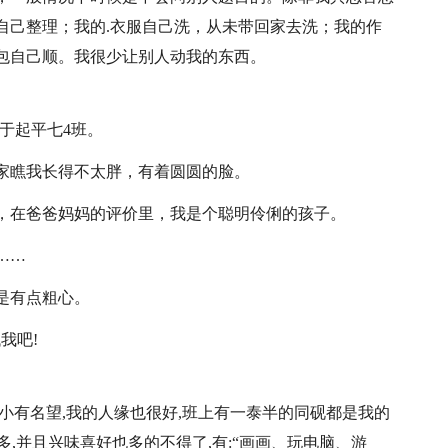
自己
整理；我的.衣服自己洗，从未带回家去洗；我的作
包自己顺。我很少让别人动我的东西。
读于起平七4班。
家瞧我长得不太胖，有着圆圆的脸。
，在爸爸妈妈的评价里，我是个聪明伶俐的孩子。
……
是有点粗心。
我吧!
小有名望,我的人缘也很好,班上有一泰半的同砚都是我的
多,并且兴味喜好也多的不得了,有:“画画、玩电脑、游