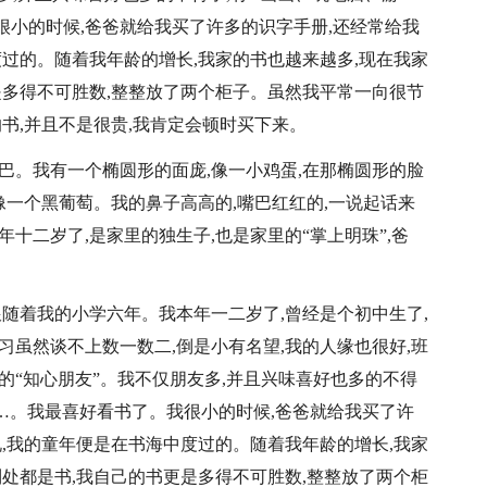
小的时候,爸爸就给我买了许多的识字手册,还经常给我
度过的。随着我年龄的增长,我家的书也越来越多,现在我家
是多得不可胜数,整整放了两个柜子。虽然我平常一向很节
的书,并且不是很贵,我肯定会顿时买下来。
巴。我有一个椭圆形的面庞,像一小鸡蛋,在那椭圆形的脸
像一个黑葡萄。我的鼻子高高的,嘴巴红红的,一说起话来
十二岁了,是家里的独生子,也是家里的“掌上明珠”,爸
跟随着我的小学六年。我本年一二岁了,曾经是个初中生了,
习虽然谈不上数一数二,倒是小有名望,我的人缘也很好,班
的“知心朋友”。我不仅朋友多,并且兴味喜好也多的不得
……。我最喜好看书了。我很小的时候,爸爸就给我买了许
说,我的童年便是在书海中度过的。随着我年龄的增长,我家
到处都是书,我自己的书更是多得不可胜数,整整放了两个柜