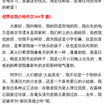
苦地学习，发扬这些优点。我坚信勤奋，是通往理想境界
的桥梁！
优秀自我介绍作文300字 篇5
大家好，我叫柳欣。我的田是田地的田，我出生的地
方是南京市溧水县田家村，我们村上的人都姓田，虽然我
也姓田，但我不会种田，因为我还是小学生嘛。欣是欣喜
的欣，是希望我做一个快乐的孩子；欣也是欣欣向荣的
欣，家人们希望我像春天的草木一样，蓬蓬勃勃、蒸蒸日
上。旸是太阳升起的样子，我是12月31日晚上出生的，爸
爸妈妈希望我像新年的太阳那样朝气蓬勃。
同学们，人们都说“人如其名”，我不但是一个快快乐
乐、充满活力的小女孩，还是一个富有爱心的小姑娘。我
参加过各种义工活动：在敬老院为老人弹过琵琶，在森林
公园捡过垃圾，在鼋头渚为贫困儿童捐过款……去年，我
还被评为“新区美德少年”呢。