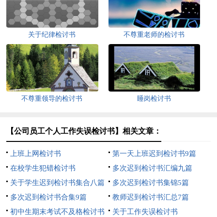
关于纪律检讨书
不尊重老师的检讨书
不尊重领导的检讨书
睡岗检讨书
【公司员工个人工作失误检讨书】相关文章：
上班上网检讨书
第一天上班迟到检讨书9篇
在校学生犯错检讨书
多次迟到检讨书汇编九篇
关于学生迟到检讨书集合八篇
多次迟到检讨书集锦5篇
多次迟到检讨书合集9篇
教师迟到检讨书汇总7篇
初中生期末考试不及格检讨书
关于工作失误检讨书