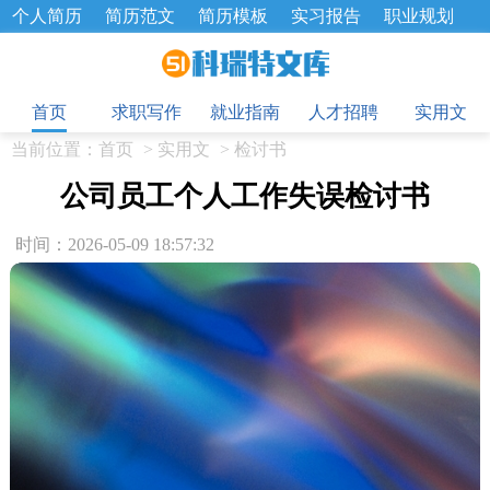
个人简历
简历范文
简历模板
实习报告
职业规划
求职面试题
招聘选拔
绩效考核
企业文化
工作计划
目
工作总结
辞职报告
首页
求职写作
就业指南
人才招聘
实用文
当前位置：
首页
>
实用文
>
检讨书
公司员工个人工作失误检讨书
时间：2026-05-09 18:57:32