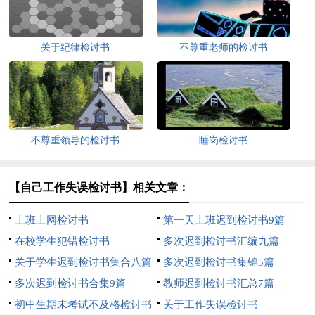
关于纪律检讨书
不尊重老师的检讨书
不尊重领导的检讨书
睡岗检讨书
【自己工作失误检讨书】相关文章：
上班上网检讨书
第一天上班迟到检讨书9篇
在校学生犯错检讨书
多次迟到检讨书汇编九篇
关于学生迟到检讨书集合八篇
多次迟到检讨书集锦5篇
多次迟到检讨书合集9篇
教师迟到检讨书汇总7篇
初中生期末考试不及格检讨书
关于工作失误检讨书