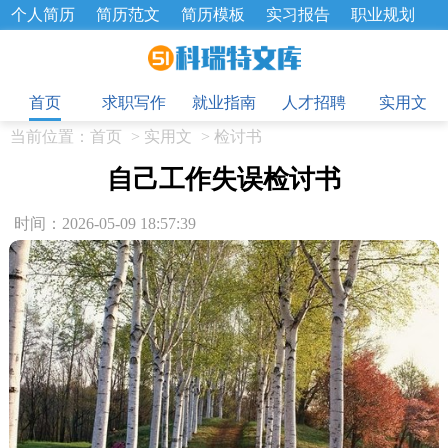
个人简历
简历范文
简历模板
实习报告
职业规划
求职面试题
招聘选拔
绩效考核
企业文化
工作计划
目
工作总结
辞职报告
首页
求职写作
就业指南
人才招聘
实用文
当前位置：
首页
>
实用文
>
检讨书
自己工作失误检讨书
时间：2026-05-09 18:57:39